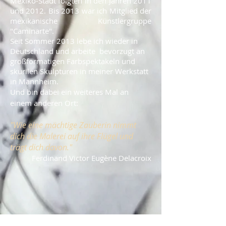
Mexiko-Stadt folgten in den Jahren 2011
und 2012. Bis 2013 war ich Mitglied der
mexikanische Künstlergruppe
"Caminarte".
Seit Sommer 2013 lebe ich wieder in
Deutschland und arbeite bevorzugt an
großformatigen Farbspektakeln und
skurilen Skulpturen in meiner Werkstatt
in Mannheim.
Und bin dabei ein weiteres Mal an
einem anderen Ort:
"Wie eine mächtige Zauberin nimmt
dich die Malerei auf ihre Flügel und
trägt dich davon."
Ferdinand Victor Eugène Delacroix