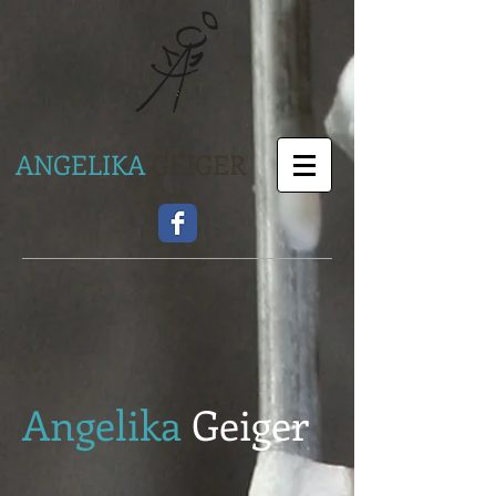
ANGELIKA
GEIGER
Angelika
Geiger