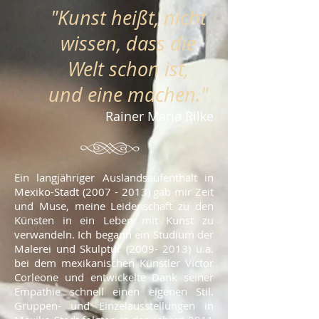
"Kunst heißt, nicht
wissen, dass die
Welt schon ist,
und eine machen.
"
Rainer Maria Rilke
Ein langjähriger Auslandsaufenthalt in
Mexiko-Stadt
(2007 - 2013)
gab mir Zeit
und Muse, meine Leidenschaft zu den
Künsten in ein Leben mit Kunst zu
verwandeln. Ich begann ein Studium der
Malerei und Skulptur
(2009- 2013)
u.a.
bei dem mexikanischen Künstler Victor
Corleone und entwickelte Dank seiner
Empathie schnell einen eigenen Stil.
Gruppen- und Einzelausstellungen in